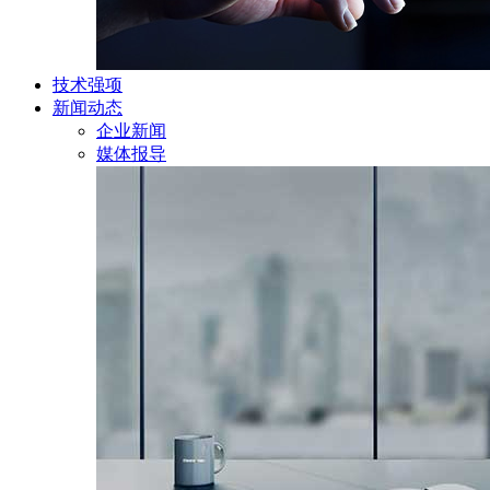
技术强项
新闻动态
企业新闻
媒体报导